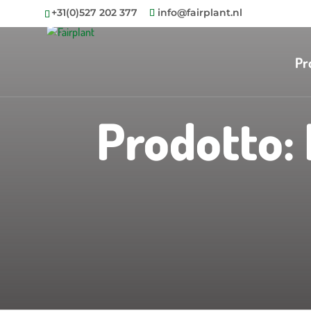
+31(0)527 202 377
info@fairplant.nl
Pr
Prodotto: