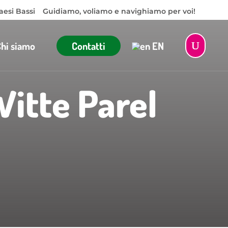
aesi Bassi
Guidiamo, voliamo e navighiamo per voi!
Chi siamo
Contatti
EN
itte Parel