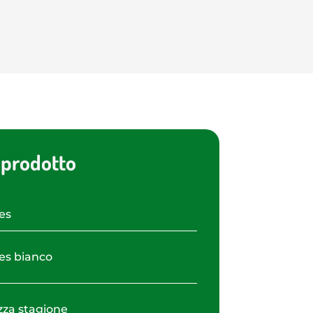
 prodotto
es
es bianco
za stagione