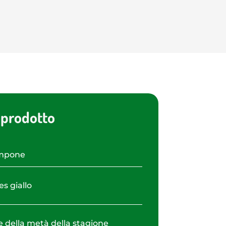
 prodotto
mpone
es giallo
e della metà della stagione