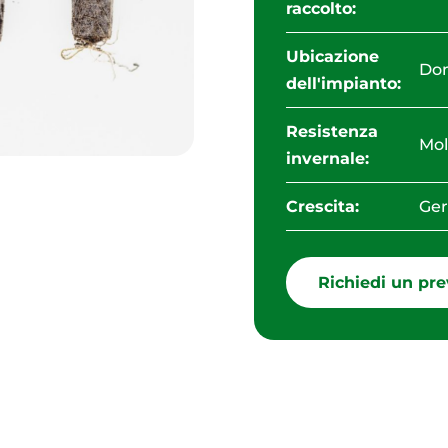
raccolto:
Ubicazione
Do
dell'impianto:
Resistenza
Mol
invernale:
Crescita:
Ger
Richiedi un pre