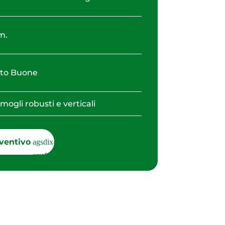
m.
to Buone
mogli robusti e verticali
ventivo