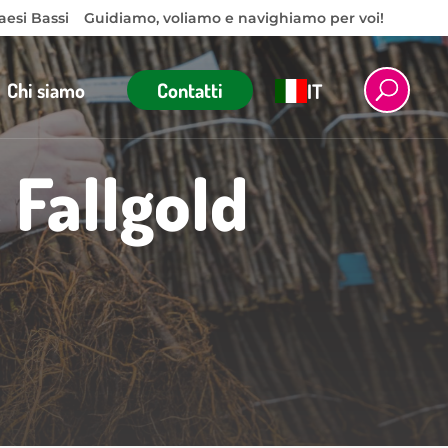
aesi Bassi
Guidiamo, voliamo e navighiamo per voi!
Chi siamo
Contatti
IT
 Fallgold